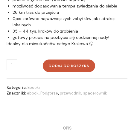
możliwość dopasowania tempa zwiedzania do siebie
26 km tras do przejścia
0pis zarówno najważniejszych zabytków jak i atrakcji
lokalnych
35 – 44 tys. kroków do zrobienia
gotowy przepis na pozbycie się codziennej nudy!
Idealny dla mieszkańców całego Krakowa 🙂
DODAJ DO KOSZYKA
Kategoria:
Ebooki
Znaczniki:
ebook
,
Podgórze
,
przewodnik
,
spacerownik
OPIS