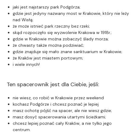
jaki jest najstarszy park Podgórza;
gdzie jest jedyny nazwany most w Krakowie, który nie leży
nad Wisłą;
że może istnieć park rzeczny bez rzeki;
skąd rozpoczęło się wyzwolenie Krakowa w 1918r.;
gdzie w Krakowie można zobaczyć ślady morza;
że chwasty także można podziwiać;
gdzie znajduje się mało znane sanktuarium w Krakowie;
że Kraków jest miastem portowym;
i wiele innych!
Ten spacerownik jest dla Ciebie, jeśli:
nie wiesz, co robić w Krakowie przez weekend
kochasz Podgórze i chcesz poznać je lepiej
masz ochotę pójść na spacer, ale nie wiesz gdzie;
masz dosyć spacerowania utartymi ścieżkami;
chcesz lepiej poznać cały Kraków, a nie tylko jego
centrum.