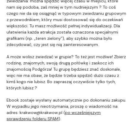
zwiedzania: można spędzić więcej czasu w miejscu, które
nam się podoba, zaś mniej w tym nudniejszym ? To coś
czego nie da się osiągnąć w typowym zwiedzaniu grupowym
z przewodnikiem, który musi dostosować się do oczekiwań
większości. Tu masz możliwość pełnej indywidualizacji. Dla
ułatwienia każda atrakcja została oznaczona specjalnymi
grafikami (np. „teren zielony”), aby szybko można było
zdecydować, czy jest się nią zainteresowanym.
A może wolisz zwiedzać w grupie? To też jest możliwe! Zbierz
rodzinę, znajomych, swoją drugą połówkę i zaskocz ich
znajomością Podgórza! Tu grupę będziesz znać doskonale,
więc nie ma obaw, że będzie trzeba spędzić dużo czasu z
kimś kogo nie lubisz. Bo zapraszaj oczywiście tylko tych,
których lubisz ?
Ebook zostaje wysłany automatycznie po dokonaniu zakupu.
W wypadku jego nieotrzymania, proszę o wiadomość na
adres: krakwow@krakwow.pl (
po wcześniejszym
sprawdzeniu folderu SPAM
).