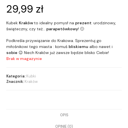
29,99
zł
Kubek
Kraków
to idealny pomysł na
prezent
: urodzinowy,
świąteczny, czy też…
parapetówkowy
! 🙂
Podkreśla przywiązanie do Krakowa. Sprezentuj go
miłośnikowi tego miasta : komuś
bliskiemu
albo nawet i
sobie
😉 Niech Kraków już zawsze będzie blisko Ciebie!
Brak w magazynie
Kategoria:
Kubki
Znacznik:
Kraków
OPIS
OPINIE (0)