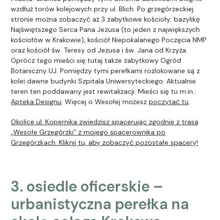
wzdłuż torów kolejowych przy ul. Blich. Po grzegórzeckiej
stronie można zobaczyć aż 3 zabytkowe kościoły: bazylikę
Najświętszego Serca Pana Jezusa (to jeden z największych
kościołów w Krakowie), kościół Niepokalanego Poczęcia NMP
oraz kościół św. Teresy od Jezusa i św. Jana od Krzyża.
Oprócz tego mieści się tutaj także zabytkowy Ogród
Botaniczny UJ. Pomiędzy tymi perełkami rozlokowane są z
kolei dawne budynki Szpitala Uniwersyteckiego. Aktualnie
teren ten poddawany jest rewitalizacji. Mieści się tu m.in.:
Apteka Designu
. Więcej o Wesołej możesz
poczytać tu
.
Okolice ul. Kopernika zwiedzisz spacerując zgodnie z trasą
„Wesołe Grzegórzki” z mojego spacerownika po
Grzegórzkach. Kliknij tu, aby zobaczyć pozostałe spacery!
3. osiedle oficerskie –
urbanistyczna perełka na