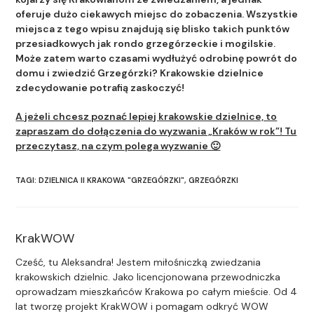
oferuje dużo ciekawych miejsc do zobaczenia. Wszystkie
miejsca z tego wpisu znajdują się blisko takich punktów
przesiadkowych jak rondo grzegórzeckie i mogilskie.
Może zatem warto czasami wydłużyć odrobinę powrót do
domu i zwiedzić Grzegórzki? Krakowskie dzielnice
zdecydowanie potrafią zaskoczyć!
A jeżeli chcesz poznać lepiej krakowskie dzielnice, to
zapraszam do dołączenia do wyzwania „Kraków w rok”! Tu
przeczytasz, na czym polega wyzwanie 🙂
TAGI
:
DZIELNICA II KRAKOWA "GRZEGÓRZKI"
,
GRZEGÓRZKI
KrakWOW
Cześć, tu Aleksandra! Jestem miłośniczką zwiedzania
krakowskich dzielnic. Jako licencjonowana przewodniczka
oprowadzam mieszkańców Krakowa po całym mieście. Od 4
lat tworzę projekt KrakWOW i pomagam odkryć WOW