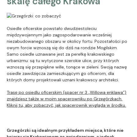
skalę całego Krakowa
Osiedle oficerskie powstało dwudziestoleciu
międzywojennym jako zagospodarowanie wcześniej
niezabudowanego obszaru w okolicy fortu. Pozostałości po
owym forcie wznoszą się do dziś na rondzie Mogilskim.
Samo osiedle uznawane jest za perełkę krakowskiego
urbanizmu: są tu wytyczone szerokie ulice, przy których
wznoszą się przepiękne wille, tonące w zieleni. Swoją nazwę
osiedle zawdzięcza zamieszkującym go oficerom, dla
których domy projektowali uznani krakowscy architekci.
Trasę po osiedlu oficerskim (spacer nr 3 „Willowa enklawa”)
znajdziesz także w moim spacerowniku po Grzegórzkach.
Kliknij tu, aby zobaczyć, jak spacerownik wygląda w środku.
Grzegórzki są idealnym przykładem miejsca, które nie
kojarzy się Krakowianom ze zwiedzaniem, a jednak