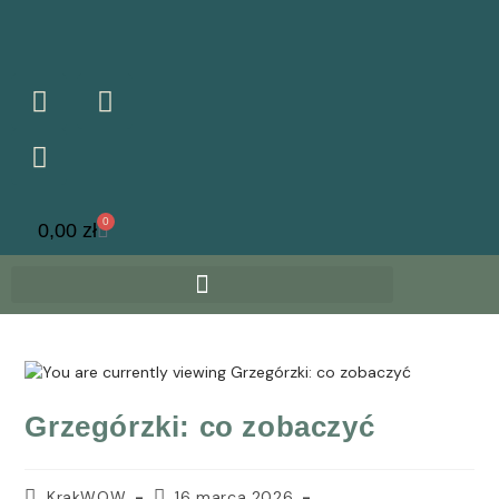
0
0,00
zł
Grzegórzki: co zobaczyć
KrakWOW
16 marca 2026