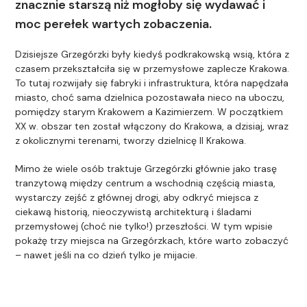
znacznie starszą niż mogłoby się wydawać i
moc perełek wartych zobaczenia.
Dzisiejsze Grzegórzki były kiedyś podkrakowską wsią, która z
czasem przekształciła się w przemysłowe zaplecze Krakowa.
To tutaj rozwijały się fabryki i infrastruktura, która napędzała
miasto, choć sama dzielnica pozostawała nieco na uboczu,
pomiędzy starym Krakowem a Kazimierzem. W początkiem
XX w. obszar ten został włączony do Krakowa, a dzisiaj, wraz
z okolicznymi terenami, tworzy dzielnicę II Krakowa.
Mimo że wiele osób traktuje Grzegórzki głównie jako trasę
tranzytową między centrum a wschodnią częścią miasta,
wystarczy zejść z głównej drogi, aby odkryć miejsca z
ciekawą historią, nieoczywistą architekturą i śladami
przemysłowej (choć nie tylko!) przeszłości. W tym wpisie
pokażę trzy miejsca na Grzegórzkach, które warto zobaczyć
– nawet jeśli na co dzień tylko je mijacie.