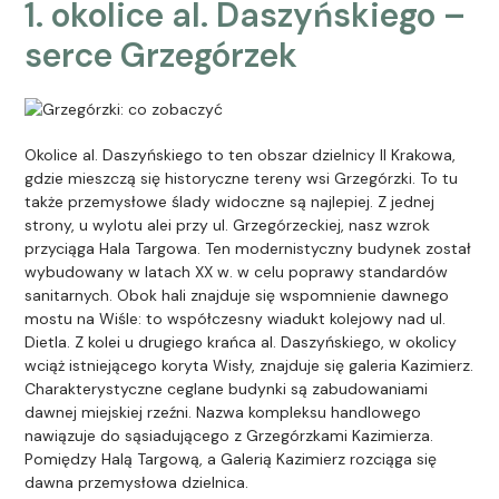
1. okolice al. Daszyńskiego –
serce Grzegórzek
Okolice al. Daszyńskiego to ten obszar dzielnicy II Krakowa,
gdzie mieszczą się historyczne tereny wsi Grzegórzki. To tu
także przemysłowe ślady widoczne są najlepiej. Z jednej
strony, u wylotu alei przy ul. Grzegórzeckiej, nasz wzrok
przyciąga Hala Targowa. Ten modernistyczny budynek został
wybudowany w latach XX w. w celu poprawy standardów
sanitarnych. Obok hali znajduje się wspomnienie dawnego
mostu na Wiśle: to współczesny wiadukt kolejowy nad ul.
Dietla. Z kolei u drugiego krańca al. Daszyńskiego, w okolicy
wciąż istniejącego koryta Wisły, znajduje się galeria Kazimierz.
Charakterystyczne ceglane budynki są zabudowaniami
dawnej miejskiej rzeźni. Nazwa kompleksu handlowego
nawiązuje do sąsiadującego z Grzegórzkami Kazimierza.
Pomiędzy Halą Targową, a Galerią Kazimierz rozciąga się
dawna przemysłowa dzielnica.