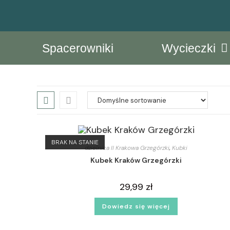
Spacerowniki
Wycieczki
BRAK NA STANIE
dzielnica II Krakowa Grzegórzki
,
Kubki
Kubek Kraków Grzegórzki
29,99
zł
Dowiedz się więcej