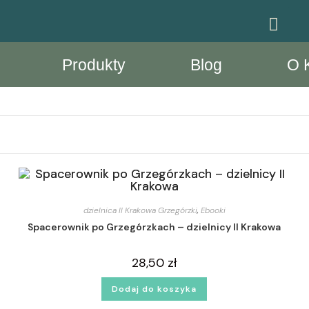
Produkty
Blog
O 
dzielnica II Krakowa Grzegórzki
,
Ebooki
Spacerownik po Grzegórzkach – dzielnicy II Krakowa
28,50
zł
Dodaj do koszyka