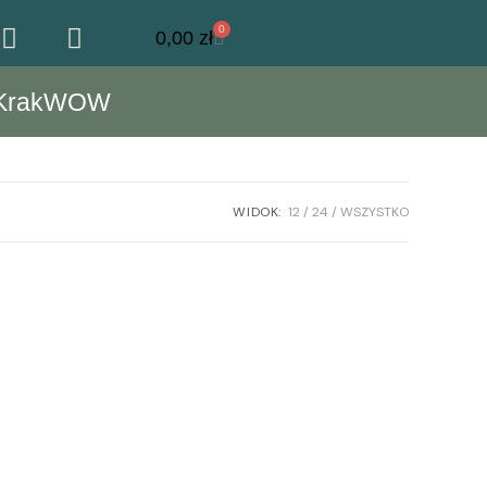
0
0,00
zł
KrakWOW
WIDOK:
12
24
WSZYSTKO