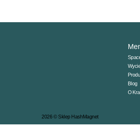
Me
Space
Wycie
Produ
Blog
O Kr
2026 © Sklep HashMagnet